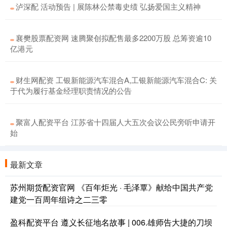
泸深配 活动预告 | 展陈林公禁毒史绩 弘扬爱国主义精神
襄樊股票配资网 速腾聚创拟配售最多2200万股 总筹资逾10
亿港元
财生网配资 工银新能源汽车混合A,工银新能源汽车混合C: 关
于代为履行基金经理职责情况的公告
聚富人配资平台 江苏省十四届人大五次会议公民旁听申请开
始
最新文章
苏州期货配资官网 《百年炬光 · 毛泽覃》献给中国共产党
建党一百周年组诗之二三零
盈科配资平台 遵义长征地名故事 | 006.雄师告大捷的刀坝