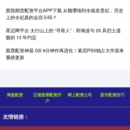
股指期货配资平台APP下载 从魏璎珞到令懿皇贵妃，历史
上的令妃真的会宫斗吗？
星迈网平台 太行山上的 “寻骨人”：郭海波与 25 具烈士遗
骸的 13 年约定
股票配资神器 GS 9分神作再进化！索尼PS5独占大作迎来
重磅更新
博盈配资
正规股票配资开
网上配资公司
股市配资技巧
户
友情链接：