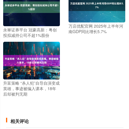
万店优配官网 2025年上半年河
永崋证券平台 冠豪高新：粤创
南GDP同比增长5.7%
投拟减持公司不超1%股份
升富策略 “杀人犯”自导自演变成
英雄，事迹被编入课本，18年
后却被判无期
相关评论