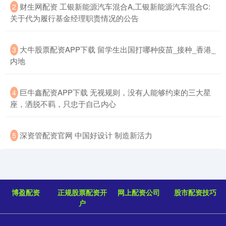
​财生网配资 工银新能源汽车混合A,工银新能源汽车混合C:
2
关于代为履行基金经理职责情况的公告
​大牛股票配资APP下载 留学生出国打哪种疫苗_接种_香港_
3
内地
​巨牛鑫配资APP下载 无视规则，没有人能够约束的三大星
4
座，洒脱不羁，只忠于自己内心
​深资管配资官网 中国好设计 制造新活力
5
博盈配资
正规股票配资开
网上配资公司
股市配资技巧
户