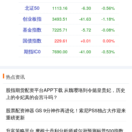
北证50
1113.16
-6.30
-0.56%
创业板指
3493.51
-41.63
-1.18%
基金指数
7225.71
-5.72
-0.08%
国债指数
229.61
+0.01
0.00%
期指IC0
7690.00
-41.00
-0.53%
热点资讯
股指期货配资平台APP下载 从魏璎珞到令懿皇贵妃，历史
上的令妃真的会宫斗吗？
股票配资神器 GS 9分神作再进化！索尼PS5独占大作迎来
重磅更新
升富策略平台 摩根士丹利分析师威尔逊预测标普500指数