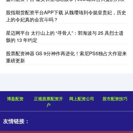
股指期货配资平台APP下载 从魏璎珞到令懿皇贵妃，历史
上的令妃真的会宫斗吗？
星迈网平台 太行山上的 “寻骨人”：郭海波与 25 具烈士遗
骸的 13 年约定
股票配资神器 GS 9分神作再进化！索尼PS5独占大作迎来
重磅更新
博盈配资
正规股票配资开
网上配资公司
股市配资技巧
户
友情链接：