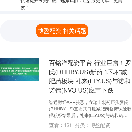
快速提升投资回报。选择我们，让炒股更简单、更高
效！
博盈配资 相关话题
百铭洋配资平台 行业巨震！罗
氏(RHHBY.US)新药 “吓坏”减
肥药板块 礼来(LLY.US)与诺和
诺德(NVO.US)应声下跌
智通财经APP获悉，在瑞士制药巨头罗氏
(RHHBY.US)宣布其口服减肥药临床试验取
得积极结果后，礼来(LLY.US)与诺和诺德
(NVO.US)股价周三下跌。 ....
查看：
121
分类：
博盈配资