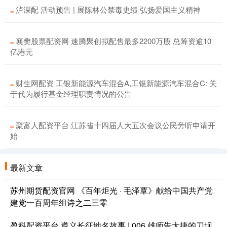
泸深配 活动预告 | 展陈林公禁毒史绩 弘扬爱国主义精神
襄樊股票配资网 速腾聚创拟配售最多2200万股 总筹资逾10
亿港元
财生网配资 工银新能源汽车混合A,工银新能源汽车混合C: 关
于代为履行基金经理职责情况的公告
聚富人配资平台 江苏省十四届人大五次会议公民旁听申请开
始
最新文章
苏州期货配资官网 《百年炬光 · 毛泽覃》献给中国共产党
建党一百周年组诗之二三零
盈科配资平台 遵义长征地名故事 | 006.雄师告大捷的刀坝