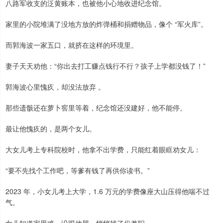
八路军收支的泛黄账本，也被他小心地收进纪念馆。
家里的小院堆满了没地方放的炸弹桶和捐赠物品，像个 “军火库”。
而郭海波一家五口，就挤在这样的环境里。
妻子天天劝他：“你出去打工赚点钱行不行？孩子上学都没钱了！”
郭海波心里愧疚，却没法放弃 。
那些遗骸还在萝卜窖里等着，纪念馆还没建好，他不能停。
最让他愧疚的，是两个女儿。
大女儿考上专科院校时，他拿不出学费，只能红着眼眶劝女儿：
“要不先找个工作吧，等爹有钱了再供你读书。”
2023 年，小女儿考上大学，1.6 万元的学费像座大山压得他喘不过
气。