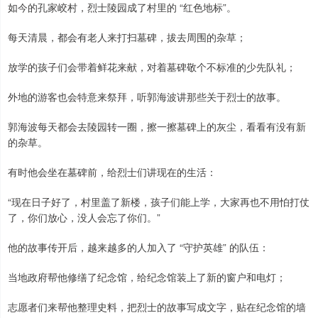
如今的孔家峧村，烈士陵园成了村里的 “红色地标”。
每天清晨，都会有老人来打扫墓碑，拔去周围的杂草；
放学的孩子们会带着鲜花来献，对着墓碑敬个不标准的少先队礼；
外地的游客也会特意来祭拜，听郭海波讲那些关于烈士的故事。
郭海波每天都会去陵园转一圈，擦一擦墓碑上的灰尘，看看有没有新
的杂草。
有时他会坐在墓碑前，给烈士们讲现在的生活：
“现在日子好了，村里盖了新楼，孩子们能上学，大家再也不用怕打仗
了，你们放心，没人会忘了你们。”
他的故事传开后，越来越多的人加入了 “守护英雄” 的队伍：
当地政府帮他修缮了纪念馆，给纪念馆装上了新的窗户和电灯；
志愿者们来帮他整理史料，把烈士的故事写成文字，贴在纪念馆的墙