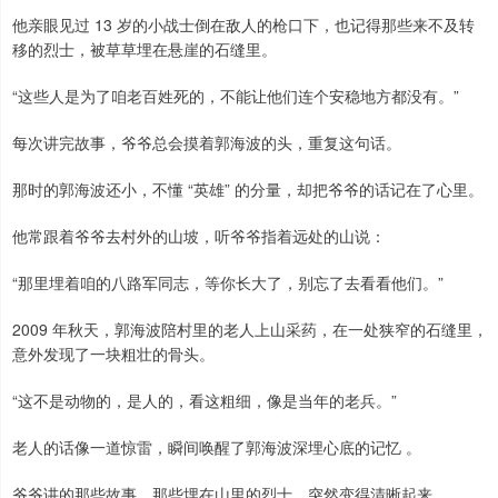
他亲眼见过 13 岁的小战士倒在敌人的枪口下，也记得那些来不及转
移的烈士，被草草埋在悬崖的石缝里。
“这些人是为了咱老百姓死的，不能让他们连个安稳地方都没有。”
每次讲完故事，爷爷总会摸着郭海波的头，重复这句话。
那时的郭海波还小，不懂 “英雄” 的分量，却把爷爷的话记在了心里。
他常跟着爷爷去村外的山坡，听爷爷指着远处的山说：
“那里埋着咱的八路军同志，等你长大了，别忘了去看看他们。”
2009 年秋天，郭海波陪村里的老人上山采药，在一处狭窄的石缝里，
意外发现了一块粗壮的骨头。
“这不是动物的，是人的，看这粗细，像是当年的老兵。”
老人的话像一道惊雷，瞬间唤醒了郭海波深埋心底的记忆 。
爷爷讲的那些故事、那些埋在山里的烈士，突然变得清晰起来。