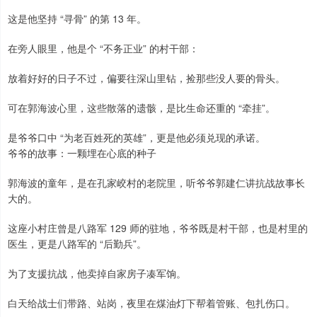
这是他坚持 “寻骨” 的第 13 年。
在旁人眼里，他是个 “不务正业” 的村干部：
放着好好的日子不过，偏要往深山里钻，捡那些没人要的骨头。
可在郭海波心里，这些散落的遗骸，是比生命还重的 “牵挂”。
是爷爷口中 “为老百姓死的英雄”，更是他必须兑现的承诺。
爷爷的故事：一颗埋在心底的种子
郭海波的童年，是在孔家峧村的老院里，听爷爷郭建仁讲抗战故事长
大的。
这座小村庄曾是八路军 129 师的驻地，爷爷既是村干部，也是村里的
医生，更是八路军的 “后勤兵”。
为了支援抗战，他卖掉自家房子凑军饷。
白天给战士们带路、站岗，夜里在煤油灯下帮着管账、包扎伤口。