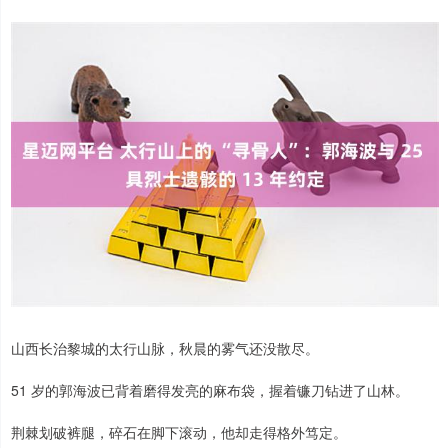
山西长治黎城的太行山脉，秋晨的雾气还没散尽。
51 岁的郭海波已背着磨得发亮的麻布袋，握着镰刀钻进了山林。
荆棘划破裤腿，碎石在脚下滚动，他却走得格外笃定。