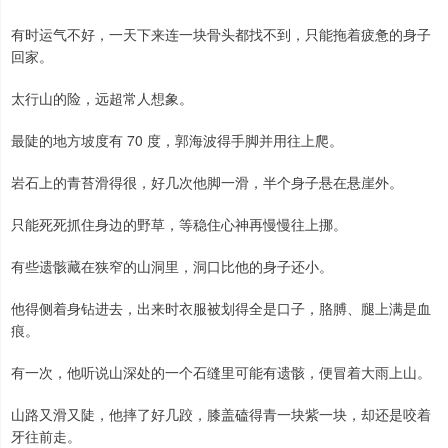
有时运气不好，一天下来连一块骨头都找不到，只能拖着疲惫的身子
回家。
太行山的险，远超常人想象。
最陡的地方坡度有 70 度，郭海波得手脚并用往上爬。
岩石上的青苔滑得很，好几次他脚一滑，半个身子悬在悬崖外。
只能死死抓住身边的野草，等稳住心神再慢慢往上挪。
有些遗骸藏在狭窄的山洞里，洞口比他的身子还小。
他得侧着身钻进去，出来时衣服被划得全是口子，胳膊、腿上满是血
痕。
有一次，他听说山深处的一个石缝里可能有遗骸，便冒着大雨上山。
山路又滑又陡，他摔了好几跤，膝盖磕得青一块紫一块，却还是咬着
牙往前走。