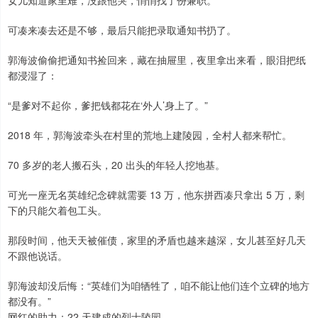
女儿知道家里难，没跟他哭，悄悄找了份兼职。
可凑来凑去还是不够，最后只能把录取通知书扔了。
郭海波偷偷把通知书捡回来，藏在抽屉里，夜里拿出来看，眼泪把纸
都浸湿了：
“是爹对不起你，爹把钱都花在‘外人’身上了。”
2018 年，郭海波牵头在村里的荒地上建陵园，全村人都来帮忙。
70 多岁的老人搬石头，20 出头的年轻人挖地基。
可光一座无名英雄纪念碑就需要 13 万，他东拼西凑只拿出 5 万，剩
下的只能欠着包工头。
那段时间，他天天被催债，家里的矛盾也越来越深，女儿甚至好几天
不跟他说话。
郭海波却没后悔：“英雄们为咱牺牲了，咱不能让他们连个立碑的地方
都没有。”
网红的助力：22 天建成的烈士陵园