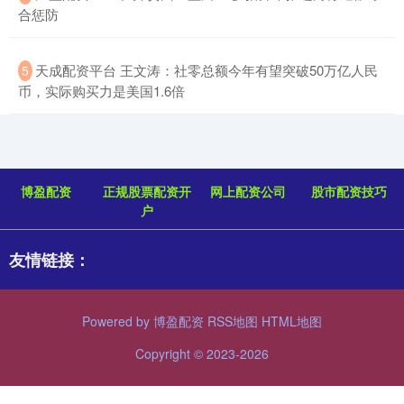
合惩防
​天成配资平台 王文涛：社零总额今年有望突破50万亿人民
5
币，实际购买力是美国1.6倍
博盈配资
正规股票配资开
网上配资公司
股市配资技巧
户
友情链接：
Powered by
博盈配资
RSS地图
HTML地图
Copyright
© 2023-2026