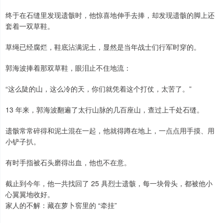
终于在石缝里发现遗骸时，他惊喜地伸手去捧，却发现遗骸的脚上还
套着一双草鞋。
草绳已经腐烂，鞋底沾满泥土，显然是当年战士们行军时穿的。
郭海波捧着那双草鞋，眼泪止不住地流：
“这么陡的山，这么冷的天，你们就凭着这个打仗，太苦了。”
13 年来，郭海波翻遍了太行山脉的几百座山，查过上千处石缝。
遗骸常常碎得和泥土混在一起，他就得蹲在地上，一点点用手摸、用
小铲子扒。
有时手指被石头磨得出血，他也不在意。
截止到今年，他一共找回了 25 具烈士遗骸，每一块骨头，都被他小
心翼翼地收好。
家人的不解：藏在萝卜窖里的 “牵挂”