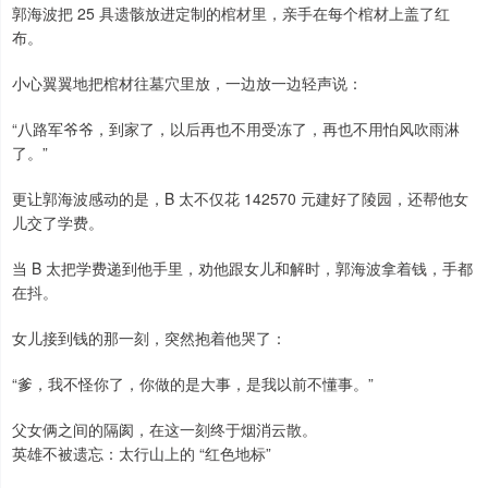
郭海波把 25 具遗骸放进定制的棺材里，亲手在每个棺材上盖了红
布。
小心翼翼地把棺材往墓穴里放，一边放一边轻声说：
“八路军爷爷，到家了，以后再也不用受冻了，再也不用怕风吹雨淋
了。”
更让郭海波感动的是，B 太不仅花 142570 元建好了陵园，还帮他女
儿交了学费。
当 B 太把学费递到他手里，劝他跟女儿和解时，郭海波拿着钱，手都
在抖。
女儿接到钱的那一刻，突然抱着他哭了：
“爹，我不怪你了，你做的是大事，是我以前不懂事。”
父女俩之间的隔阂，在这一刻终于烟消云散。
英雄不被遗忘：太行山上的 “红色地标”