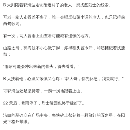
B 太则陪着郭海波走访附近村子的老人，想找些烈士的线索。
可老一辈人走得差不多了，唯一会唱反扫荡小调的老人，也只记得前
两句歌词。
有一次，两人冒雨上山查看可能藏有遗骸的地方。
山路太滑，郭海波不小心崴了脚，疼得额头冒冷汗，却还惦记着找遗
骸：
“雨后可能会冲出来新的骨头，得去看看。”
B 太扶着他，心里又敬佩又心疼：“郭大哥，你先休息，我去就行。”
可郭海波还是坚持着，一瘸一拐地跟着上山。
22 天后，暴雨停了，烈士陵园也终于建好了。
洁白的墓碑立在广场中央，每块碑上都刻着一颗鲜红的五角星，在阳
光下格外耀眼。