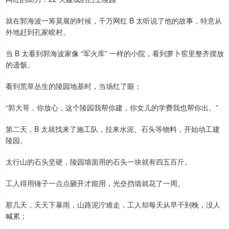
就在郭海波一筹莫展的时候，千万网红 B 太听说了他的故事，特意从
外地赶到孔家峧村。
当 B 太看到郭海波家像 “军火库” 一样的小院，看到萝卜窖里整齐摆放
的遗骸。
看到荒草丛生的陵园地基时，当场红了眼：
“郭大哥，你放心，这个陵园我帮你建，你女儿的学费我也帮你出。”
第二天，B 太就找来了施工队，拉来水泥、石头等物料，开始动工建
陵园。
太行山的石头坚硬，陵园墙面用的石头一块就有四五百斤。
工人得用锤子一点点砸开才能用，光垒挡墙就花了一周。
那几天，天天下暴雨，山路泥泞难走，工人却每天从早干到晚，没人
喊累；