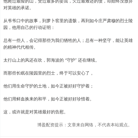
他爬过最险的山，受过最多的委屈，欠过最难还的债，却始终没放弃
对英雄的承诺。
从爷爷口中的故事，到萝卜窖里的遗骸，再到如今庄严肃穆的烈士陵
园，他用自己的行动证明：
总有一些人，会记得那些为我们牺牲的人；总有一种坚守，能让英雄
的精神代代相传。
太行山上的风还在吹，郭海波的 “守护” 还在继续。
而那些长眠在陵园里的烈士，终于可以安心了 。
他们用生命守护的土地，如今正被好好守护着；
他们用鲜血换来的和平，如今正被好好珍惜着。
这，或许就是对英雄最好的告慰。
博盈配资提示：文章来自网络，不代表本站观点。