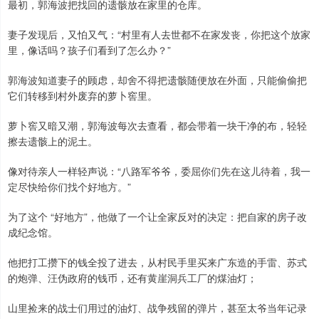
最初，郭海波把找回的遗骸放在家里的仓库。
妻子发现后，又怕又气：“村里有人去世都不在家发丧，你把这个放家
里，像话吗？孩子们看到了怎么办？”
郭海波知道妻子的顾虑，却舍不得把遗骸随便放在外面，只能偷偷把
它们转移到村外废弃的萝卜窖里。
萝卜窖又暗又潮，郭海波每次去查看，都会带着一块干净的布，轻轻
擦去遗骸上的泥土。
像对待亲人一样轻声说：“八路军爷爷，委屈你们先在这儿待着，我一
定尽快给你们找个好地方。”
为了这个 “好地方”，他做了一个让全家反对的决定：把自家的房子改
成纪念馆。
他把打工攒下的钱全投了进去，从村民手里买来广东造的手雷、苏式
的炮弹、汪伪政府的钱币，还有黄崖洞兵工厂的煤油灯；
山里捡来的战士们用过的油灯、战争残留的弹片，甚至太爷当年记录