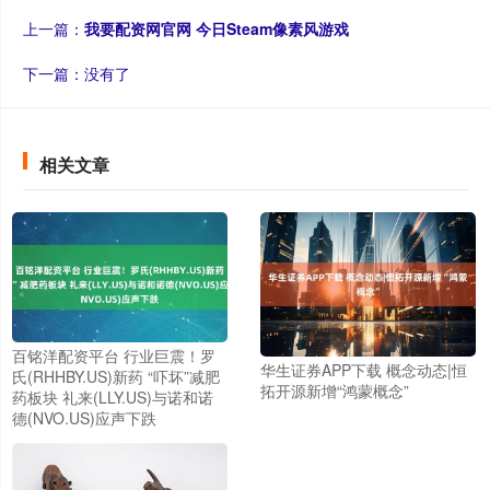
上一篇：
我要配资网官网 今日Steam像素风游戏
下一篇：没有了
相关文章
百铭洋配资平台 行业巨震！罗
华生证券APP下载 概念动态|恒
氏(RHHBY.US)新药 “吓坏”减肥
拓开源新增“鸿蒙概念”
药板块 礼来(LLY.US)与诺和诺
德(NVO.US)应声下跌