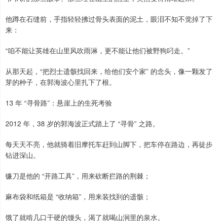
他蹲在石缝前，手指轻轻拂过骨头表面的泥土，眼泪不知不觉掉了下
来：
“咱不能让英雄在山里风吹雨淋，更不能让他们被野狗叼走。”
从那天起，“把烈士遗骸找回来，给他们安个家” 的念头，像一颗发了
芽的种子，在郭海波心里扎下了根。
13 年 “寻骨路”：悬崖上的生死考验
2012 年，38 岁的郭海波正式踏上了 “寻骨” 之路。
每天天不亮，他就骑着旧摩托车赶到山脚下，把车停在路边，再徒步
钻进深山。
镰刀是他的 “开路工具”，用来砍断拦路的荆棘；
麻布袋和纸箱是 “收纳箱”，用来装找到的遗骸；
饿了就啃几口干硬的馒头，渴了就喝山涧里的泉水。