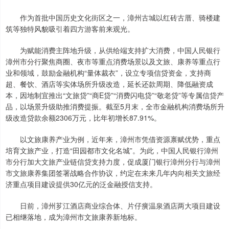
作为首批中国历史文化街区之一，漳州古城以红砖古厝、骑楼建
筑等独特风貌吸引着四方游客前来观光。
为赋能消费主阵地升级，从供给端支持扩大消费，中国人民银行
漳州市分行聚焦商圈、夜市等重点消费场景以及文旅、康养等重点行
业和领域，鼓励金融机构“量体裁衣”，设立专项信贷资金，支持商
超、餐饮、酒店等实体场所升级改造，延长还款周期、降低融资成
本，因地制宜推出“文旅贷”“商E贷”“消费闪电贷”“敬老贷”等专属信贷产
品，以场景升级助推消费提振。截至5月末，全市金融机构消费场所升
级改造贷款余额2306万元，比年初增长87.91%。
以文旅康养产业为例，近年来，漳州市凭借资源禀赋优势，重点
培育文旅产业，打造“田园都市文化名城”。为此，中国人民银行漳州
市分行加大文旅产业链信贷支持力度，促成厦门银行漳州分行与漳州
市文旅康养集团签署战略合作协议，约定在未来几年内向相关文旅经
济重点项目建设提供30亿元的泛金融授信支持。
日前，漳州芗江酒店商业综合体、片仔癀温泉酒店两大项目建设
已相继落地，成为漳州市文旅康养新地标。