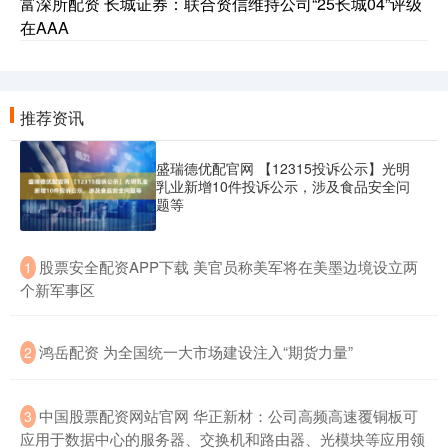
富深所配资 长城证券：联合资信维持公司“25长城04”评级
在AAA
推荐资讯
盛瑞德优配官网 【12315投诉公示】光明
乳业新增10件投诉公示，涉及食品安全问
题等
​股票安全配资APP下载 美官员称美军将在美墨边境设立两
1
个新军事区
​鸿岳配资 为全国统一大市场建设注入“期货力量”
2
​中国股票配资网站官网 华正新材：公司高频高速覆铜板可
3
应用于数据中心的服务器、交换机和路由器、光模块等应用领