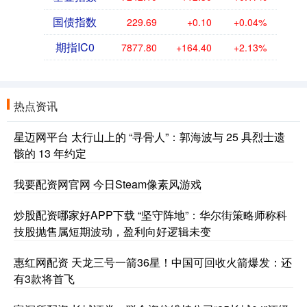
国债指数
229.69
+0.10
+0.04%
期指IC0
7877.80
+164.40
+2.13%
热点资讯
星迈网平台 太行山上的 “寻骨人”：郭海波与 25 具烈士遗
骸的 13 年约定
我要配资网官网 今日Steam像素风游戏
炒股配资哪家好APP下载 “坚守阵地”：华尔街策略师称科
技股抛售属短期波动，盈利向好逻辑未变
惠红网配资 天龙三号一箭36星！中国可回收火箭爆发：还
有3款将首飞