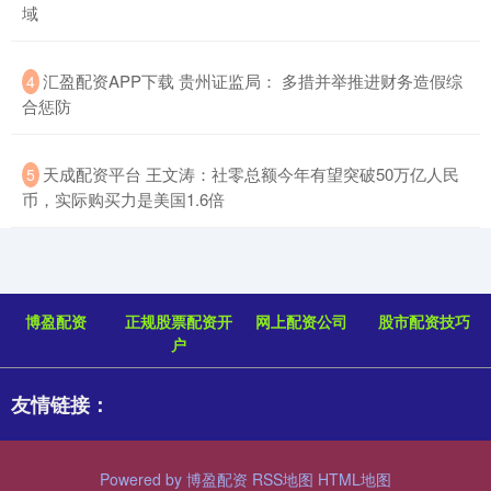
域
​汇盈配资APP下载 贵州证监局： 多措并举推进财务造假综
4
合惩防
​天成配资平台 王文涛：社零总额今年有望突破50万亿人民
5
币，实际购买力是美国1.6倍
博盈配资
正规股票配资开
网上配资公司
股市配资技巧
户
友情链接：
Powered by
博盈配资
RSS地图
HTML地图