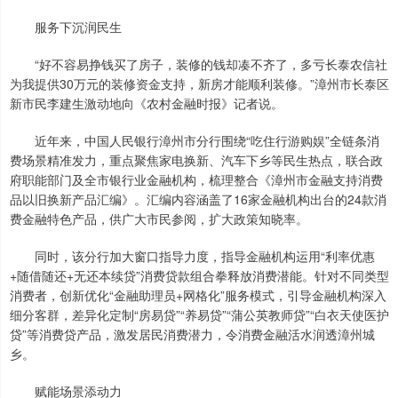
服务下沉润民生
“好不容易挣钱买了房子，装修的钱却凑不齐了，多亏长泰农信社
为我提供30万元的装修资金支持，新房才能顺利装修。”漳州市长泰区
新市民李建生激动地向《农村金融时报》记者说。
近年来，中国人民银行漳州市分行围绕“吃住行游购娱”全链条消
费场景精准发力，重点聚焦家电换新、汽车下乡等民生热点，联合政
府职能部门及全市银行业金融机构，梳理整合《漳州市金融支持消费
品以旧换新产品汇编》。汇编内容涵盖了16家金融机构出台的24款消
费金融特色产品，供广大市民参阅，扩大政策知晓率。
同时，该分行加大窗口指导力度，指导金融机构运用“利率优惠
+随借随还+无还本续贷”消费贷款组合拳释放消费潜能。针对不同类型
消费者，创新优化“金融助理员+网格化”服务模式，引导金融机构深入
细分客群，差异化定制“房易贷”“养易贷”“蒲公英教师贷”“白衣天使医护
贷”等消费贷产品，激发居民消费潜力，令消费金融活水润透漳州城
乡。
赋能场景添动力