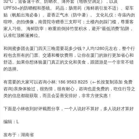
32℃，需备速干衣、防晒衣、薄外套（地铁空调足），以及
UPF50+的防晒帽和墨镜。 药品：肠胃药（海鲜易引发不适）、晕车
贴（帆船出海必备）、藿香正气水（防中暑）。 文化礼仪：寺庙内勿
喧哗、勿拍佛像，南普陀寺赠香三支即可；土楼内勿踩门槛，尊重客
家人习俗。 海鲜防宰：称重前倒掉竹筐积水，避开“最低消费”陷阱，
认准红顶帐篷摊位。
和闺蜜参团去厦门四天三晚需要花多少钱？人均1280元左右，整个行
程包含所有的门票、交通和餐饮费用，让你在厦门的旅行更加省心和
舒适。如果你想体验厦门真正的文化和美食，跟团游是一个非常不错
的选择。
有需要的大家可以咨询小林: 186 9563 8225（←长按复制添加 免费
咨询)亲身体验过，很热情，很有耐心，咨询也是免费的，吃住行导之
类的信息都能获取，而且会妥善安排好，非常方便实惠！
下面是小林收到好评截图分享，一个人说好不算好，多人说好才算好
编辑：L
发布于：湖南省