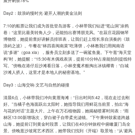
展开剩余78%
Day2：鼓浪屿慢时光·避开人潮的黄金法则
7:10的船票让我们成为首批登岛游客，小林带我们钻进“笔山洞”涂鸦
巷：“这里比最美转角人少，还能拍出赛博朋克风。”在菽庄花园钢琴
博物馆，她提前查好讲解员排班表，让我们赶上馆长亲自演奏的《鼓
浪屿之波》。午餐在“林四喜闽南菜”吃薄饼，小林教我们用闽南语
说“多谢”（goa xia），服务员立刻多送了一碗鲨鱼羹。下午逛“海天堂
构”时，她提醒：“15:30有木偶戏表演，提前10分钟占座能拍到提线特
写。”傍晚在港仔后沙滩看日落，小林变魔术般掏出冰镇椰青：“白城
沙滩人挤人，这里才是本地人的秘密基地。”
Day3：山海交响·文艺与自然的碰撞
清晨6点，小林带我们冲向黄厝海滩：“日出时间5:42，现在走过去刚
好。”当橘子色海面跃出太阳时，她指导我们用鲜花当前景，拍出“海
与花的对话”主题大片。上午在万石植物园，她揭秘喷雾时间表：“雨
林区13:00新增场次，穿白裙子自带柔光滤镜。”下午乘钟鼓索道跨越
山海，她提前订到黄金时段票，让我们在40分钟旅程中俯瞰厦门岛全
景。傍晚逛沙坡尾艺术西区，她带我们找到《开端》取景地：“从‘避风