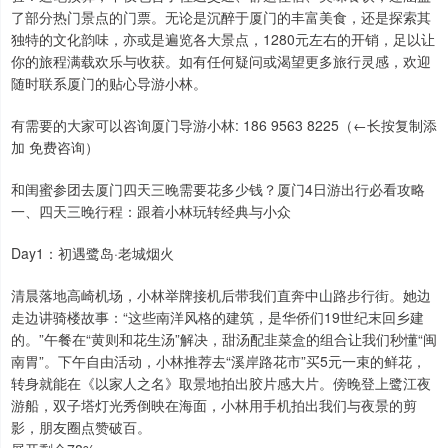
了部分热门景点的门票。无论是沉醉于厦门的丰富美食，还是探索其
独特的文化韵味，亦或是遍览各大景点，1280元左右的开销，足以让
你的旅程满载欢乐与收获。如有任何疑问或渴望更多旅行灵感，欢迎
随时联系厦门的贴心导游小林。
有需要的大家可以咨询厦门导游小林: 186 9563 8225（←长按复制添
加 免费咨询）
和闺蜜参团去厦门四天三晚需要花多少钱？厦门4日游出行必看攻略
一、四天三晚行程：跟着小林玩转经典与小众
Day1：初遇鹭岛·老城烟火
清晨落地高崎机场，小林举牌接机后带我们直奔中山路步行街。她边
走边讲骑楼故事：“这些南洋风格的建筑，是华侨们19世纪末回乡建
的。”午餐在“黄则和花生汤”解决，甜汤配韭菜盒的组合让我们秒懂“闽
南胃”。下午自由活动，小林推荐去“溪岸路花市”买5元一束的鲜花，
转身就能在《以家人之名》取景地拍出胶片感大片。傍晚登上鹭江夜
游船，双子塔灯光秀倒映在海面，小林用手机拍出我们与夜景的剪
影，朋友圈点赞破百。