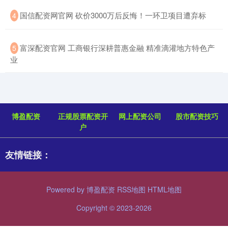
​国信配资网官网 砍价3000万后反悔！一环卫项目遭弃标
4
​富深配资官网 工商银行深耕普惠金融 精准滴灌地方特色产
5
业
博盈配资
正规股票配资开
网上配资公司
股市配资技巧
户
友情链接：
Powered by
博盈配资
RSS地图
HTML地图
Copyright
© 2023-2026