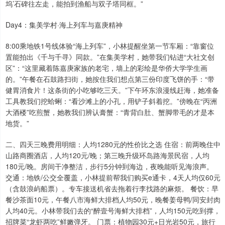
坞’石碑往左走，能拍到渔船与双子塔同框。”
Day4：集美学村·海上列车与嘉庚精神
8:00乘地铁1号线体验“海上列车”，小林提醒坐第一节车厢：“靠窗位
置能拍出《千与千寻》同款。”在集美学村，她带我们钻进“大社文创
区”：“这里藏着陈嘉庚家族的老宅，墙上的彩绘是华侨大学学生画
的。”午餐在石鼓路扫街，她按住我们想点第三份印度飞饼的手：“带
健胃消食片！这条街的小吃够吃三天。”下午环东浪漫线赶海，她准备
工具教我们挖蛤蜊：“看沙滩上的小孔，用铲子斜着挖。”傍晚在“丙洲
大酒楼”吃煎蟹，她教我们辨认膏蟹：“青背白肚、蟹脚带毛的才是本
地货。”
二、四天三晚费用明细：人均1280元的性价比之选 住宿：前两晚住中
山路商圈酒店，人均120元/晚；第三晚升级环岛路海景民宿，人均
180元/晚。房间干净整洁，步行5分钟到海边，夜晚能听见海浪声。
交通：地铁/公交全覆盖，小林提前帮我们购买e通卡，4天人均仅60元
（含鼓浪屿船票）。专车接送机省去拖着行李找路的麻烦。 餐饮：早
餐沙茶面10元，午餐八市海鲜大排档人均50元，晚餐姜母鸭/同安封肉
人均40元。小林带我们去的“醉壹号海鲜大排档”，人均150元吃到撑，
招牌菜“龙虾两吃”鲜嫩弹牙。 门票：植物园30元+日光岩50元，旅行