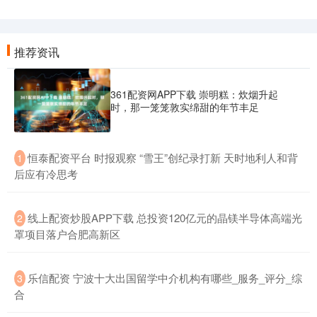
推荐资讯
361配资网APP下载 崇明糕：炊烟升起
时，那一笼笼敦实绵甜的年节丰足
​恒泰配资平台 时报观察 “雪王”创纪录打新 天时地利人和背
1
后应有冷思考
​线上配资炒股APP下载 总投资120亿元的晶镁半导体高端光
2
罩项目落户合肥高新区
​乐信配资 宁波十大出国留学中介机构有哪些_服务_评分_综
3
合