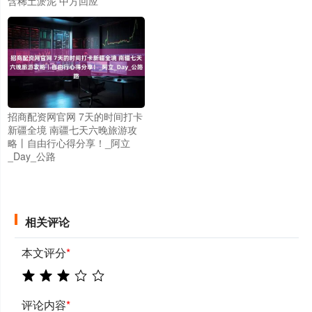
含稀土淤泥 中方回应
招商配资网官网 7天的时间打卡
新疆全境 南疆七天六晚旅游攻
略丨自由行心得分享！_阿立
_Day_公路
相关评论
本文评分
*
评论内容
*