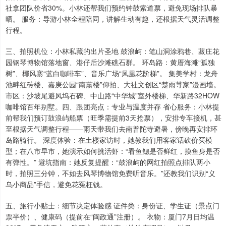
社拿团队价省30%。小林还帮我们预约钟鼓索道票，避免现场排队暴
晒。 服务：导游小林全程陪同，讲解生动有趣，还根据天气灵活调整
行程。
三、拍照机位：小林私藏的出片圣地 鼓浪屿：笔山洞涂鸦巷、菽庄花
园钢琴博物馆落地窗、港仔后沙滩礁石群。 环岛路：黄厝海滩“孤独
树”、椰风寨“蓝白咖啡车”、音乐广场“凤凰花阶梯”。 集美学村：龙舟
池畔红砖楼、嘉庚公园“南薰楼”仰拍、大社文创区“楚雨荨家”漫画墙。
市区：沙坡尾避风坞石碑、中山路“中华城”室外楼梯、华新路32HOW
咖啡馆百年别墅。四、跟团亮点：专业与温度并存 省心服务：小林提
前帮我们预订鼓浪屿船票（旺季需提前3天抢票），安排专车接机，甚
至根据天气调整行程——雨天带我们去南普陀寺避暑，傍晚再安排环
岛路骑行。 深度体验：在土楼家访时，她教我们用客家话砍价买模
型；在八市早市，她演示如何挑活虾：“看鱼鳃是否鲜红，摸鱼身是否
有弹性。” 避坑指南：她反复提醒：“鼓浪屿的网红拍照点排队两小
时，拍照三分钟，不如去风琴博物馆免费听音乐。”还教我们识别“义
乌小商品”手信，避免花冤枉钱。
五、旅行小贴士：细节决定体验感 证件类：身份证、学生证（景点门
票半价）、健康码（提前在“闽政通”注册）。 衣物：厦门7月日均温