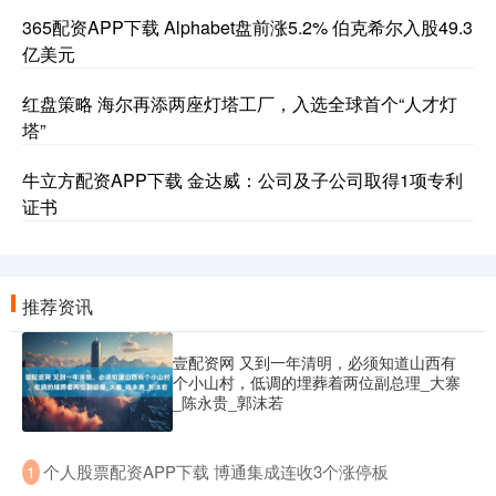
365配资APP下载 Alphabet盘前涨5.2% 伯克希尔入股49.3
亿美元
红盘策略 海尔再添两座灯塔工厂，入选全球首个“人才灯
塔”
牛立方配资APP下载 金达威：公司及子公司取得1项专利
证书
推荐资讯
壹配资网 又到一年清明，必须知道山西有
个小山村，低调的埋葬着两位副总理_大寨
_陈永贵_郭沫若
​个人股票配资APP下载 博通集成连收3个涨停板
1