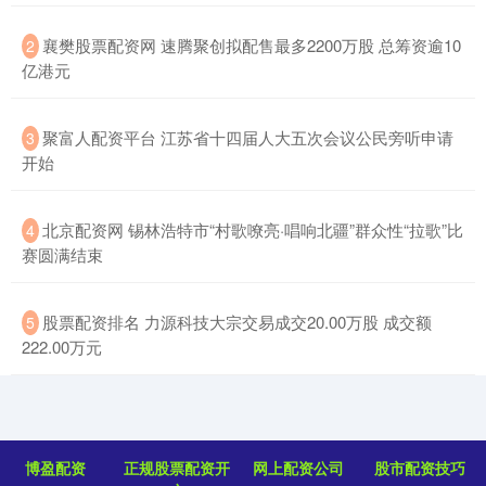
​襄樊股票配资网 速腾聚创拟配售最多2200万股 总筹资逾10
2
亿港元
​聚富人配资平台 江苏省十四届人大五次会议公民旁听申请
3
开始
​北京配资网 锡林浩特市“村歌嘹亮·唱响北疆”群众性“拉歌”比
4
赛圆满结束
​股票配资排名 力源科技大宗交易成交20.00万股 成交额
5
222.00万元
博盈配资
正规股票配资开
网上配资公司
股市配资技巧